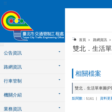
:::
跳到主要內容區塊
:::
首頁
路網資訊
:::
雙北．生活單
公告資訊
路網資訊
相關檔案
行車管制
雙北．生活單車圖(PD
機關介紹
點閱數：
資料更
5161
業務資訊