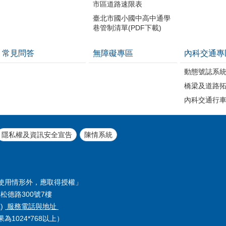
市區道路速限表
臺北市國小國中高中通學
巷管制清單(PDF下載)
常見問答
無障礙專區
內科交通專
動態號誌系
橋梁及道路
內科交通行
隱私權及資訊安全宣告
陳情系統
使用情形外，應取得授權」
松德路300號7樓
號)
服務電話與地址
1024*768以上）