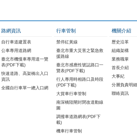
路網資訊
行車管制
機關介紹
自行車道建置表
禁停紅黃線
歷史沿革
公車專用道路網
臺北市重大災害之緊急救
組織架構
援路線
臺北市機慢車專用道一覽
業務職掌
表(PDF下載)
臺北市感應性號誌路口一
首長介紹
覽表(PDF下載)
快速道路、高架橋出入口
大事紀
資訊
行人專用時相路口及時段
分層負責明
(PDF下載)
全國自行車單一總入口網
聯絡資訊
大貨車行車管制
南深橋陸閘封閉改道動線
圖
調撥車道路網表(PDF下
載)
機車行車管制