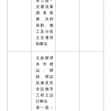
第三股－
交通流量
調查業
務、共桿
規劃、施
工及分區
之交通管
制事項。
主政辦理
本市標
誌、標
線、號誌
設施及安
全設施等
工程之設
計事項。
第一股－