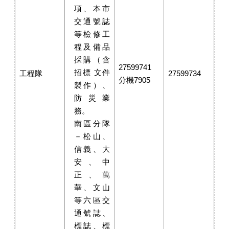
項、本市
交通號誌
等檢修工
程及備品
採購（含
27599741
招標 文件
工程隊
27599734
分機7905
製作）、
防災業
務。
南區分隊
－松山、
信義、大
安、中
正、萬
華、文山
等六區交
通號誌、
標誌、標