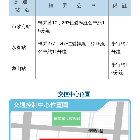
捷 運
轉 乘 公 車
備 註
站 名
轉乘藍10，263仁愛幹線公車約1
市政府站
5分鐘
轉乘277，263仁愛幹線，綠16線
步行約2
永春站
公車約10分鐘
分鐘
步行約1
象山站
0分鐘
交控中心位置