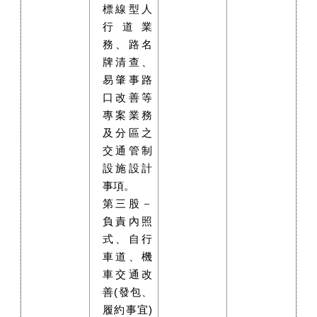
標線型人
行道業
務、路名
牌清查、
易肇事路
口改善等
專案業務
及分區之
交通管制
設施設計
事項。
第三股－
負責內照
式、自行
車道、機
車交通改
善(發包、
履約事宜)