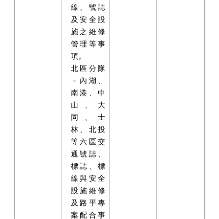
線、號誌
及安全設
施之維修
管理等事
項。
北區分隊
－內湖、
南港、中
山、大
同、士
林、北投
等六區交
通號誌、
標誌、標
線與安全
設施維修
及路平專
案配合事