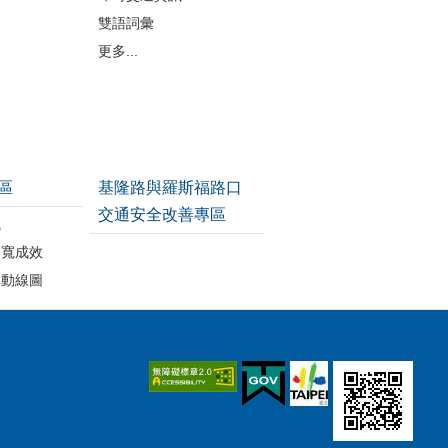
雙語詞彙
更多...
區
基隆路與羅斯福路口
交通安全改善專區
統
拓寬成效
車動線圖