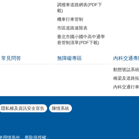
調撥車道路網表(PDF下
載)
機車行車管制
市區道路速限表
臺北市國小國中高中通學
巷管制清單(PDF下載)
常見問答
無障礙專區
內科交通專
動態號誌系
橋梁及道路
內科交通行
隱私權及資訊安全宣告
陳情系統
使用情形外，應取得授權」