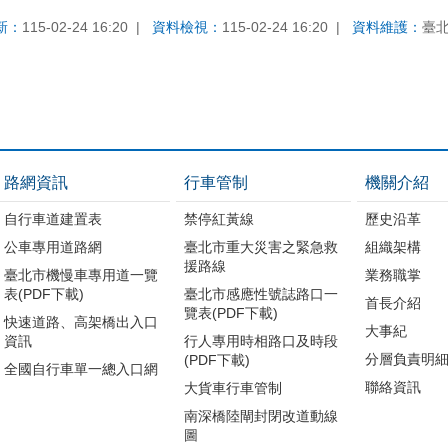
新：
115-02-24 16:20
資料檢視：
115-02-24 16:20
資料維護：
臺
路網資訊
行車管制
機關介紹
自行車道建置表
禁停紅黃線
歷史沿革
公車專用道路網
臺北市重大災害之緊急救
組織架構
援路線
臺北市機慢車專用道一覽
業務職掌
表(PDF下載)
臺北市感應性號誌路口一
首長介紹
覽表(PDF下載)
快速道路、高架橋出入口
大事紀
資訊
行人專用時相路口及時段
分層負責明
(PDF下載)
全國自行車單一總入口網
聯絡資訊
大貨車行車管制
南深橋陸閘封閉改道動線
圖