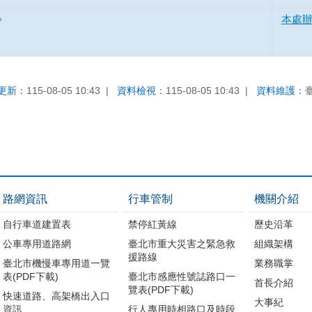
區。
本處
更新：
115-08-05 10:43
資料檢視：
115-08-05 10:43
資料維護：
路網資訊
行車管制
機關介紹
自行車道建置表
禁停紅黃線
歷史沿革
公車專用道路網
臺北市重大災害之緊急救
組織架構
援路線
臺北市機慢車專用道一覽
業務職掌
表(PDF下載)
臺北市感應性號誌路口一
首長介紹
覽表(PDF下載)
快速道路、高架橋出入口
大事紀
資訊
行人專用時相路口及時段