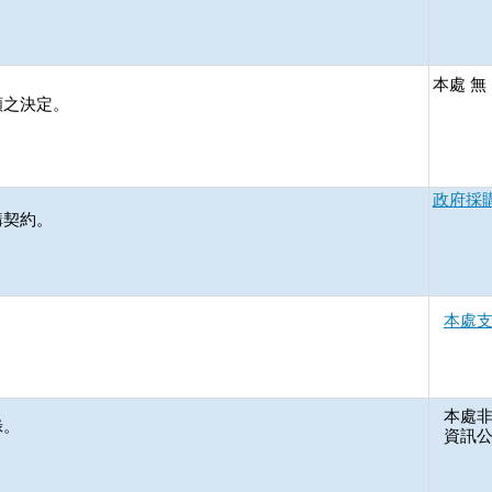
本處 
願之決定。
政府採
購契約。
本處
本處非
錄。
資訊