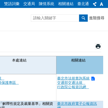
答
雙語詞彙
交通局
陳情系統
相關連結
臺北通
進階搜尋
本處連結
相關連結
規
臺北市法規查詢系統
料保護專區
交通部交通法規
行政院公報資訊網
無「解釋性規定及裁量基準」相關資
臺北市政府電子公報資訊
內容。
網