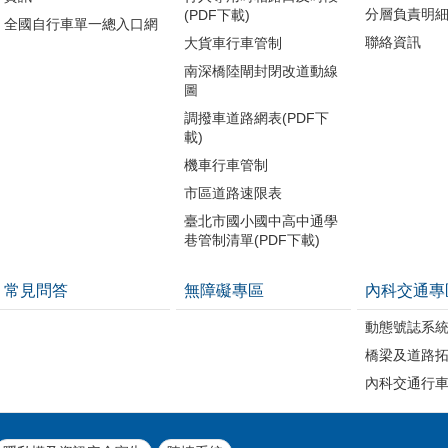
分層負責明
(PDF下載)
全國自行車單一總入口網
聯絡資訊
大貨車行車管制
南深橋陸閘封閉改道動線
圖
調撥車道路網表(PDF下
載)
機車行車管制
市區道路速限表
臺北市國小國中高中通學
巷管制清單(PDF下載)
常見問答
無障礙專區
內科交通專
動態號誌系
橋梁及道路
內科交通行