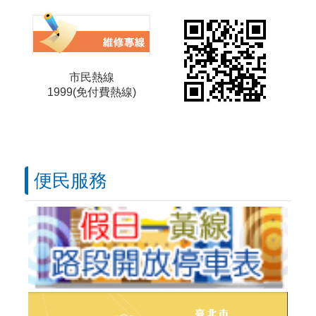
公館圓環首日交通狀況（上下班尖峰塞車數據、有無進步等等），上午塞過後有做調整是否奏效？
114-10-01
為何300萬的委託研究案還沒結案，就要拆公館圓環？
114-09-11
市民熱線
羅斯福路與基隆路口交通安全改善工程啟用後雍塞如何解決?
114-11-03
1999(免付費熱線)
羅斯福路4段113巷機車U字型騎行問題
114-10-01
便民服務