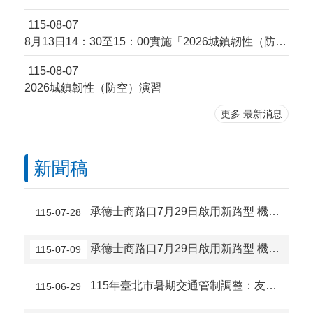
「心中山線形公園周邊商圈」及「迪化街商圈」將自 115年8月1日起實施禁菸措施
115-06-22
115-08-07
本市115年7月交通事故死亡累計4人，機車1人，行人3人，請注意路況小心駕駛
115-08-07
8月13日14：30至15：00實施「2026城鎮韌性（防空）演習—行動網路降速演練」
115-08-07
2026城鎮韌性（防空）演習
115-07-28
2026城鎮韌性（防空）演習
更多 最新消息
新聞稿
承德士商路口7月29日啟用新路型 機車道變多、汽車綠燈變長，請用路人小心通行
115-07-28
承德士商路口7月29日啟用新路型 機車道變多、汽車綠燈變長，請用路人小心通行
115-07-09
115年臺北市暑期交通管制調整：友善機車，縮短750處路口紅燈秒數並取消學校周邊行人專用時相
115-06-29