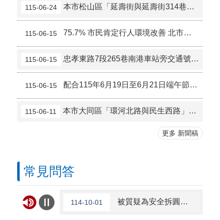
本市松山區「延壽街與延壽街314巷」路口實施上課期間時段性行人專用時相
115-06-24
75.7% 市民肯定行人環境改善 北市持續精進人本交通
115-06-15
忠孝東路7段265巷南港車站旁交通號誌遭撞傾倒，請用路人注意。
115-06-15
配合115年6月19日至6月21日端午節連假調整交通管制措施
115-06-15
本市大同區「環河北路與民生西路」路口號誌於115年6月13日起試辦假日行人專用時相
115-06-11
更多 新聞稿
常見問答
被質疑為安全拆圓環，首日車禍頻傳（昨日車禍與新路型有多大的關係）
114-10-01