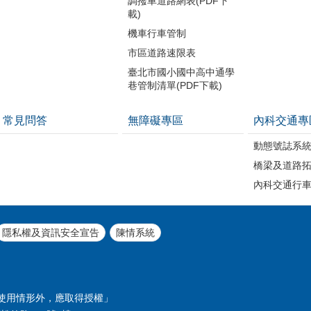
調撥車道路網表(PDF下
載)
機車行車管制
市區道路速限表
臺北市國小國中高中通學
巷管制清單(PDF下載)
常見問答
無障礙專區
內科交通專
動態號誌系
橋梁及道路
內科交通行
隱私權及資訊安全宣告
陳情系統
使用情形外，應取得授權」