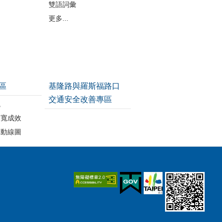
雙語詞彙
更多...
區
基隆路與羅斯福路口
交通安全改善專區
統
拓寬成效
車動線圖