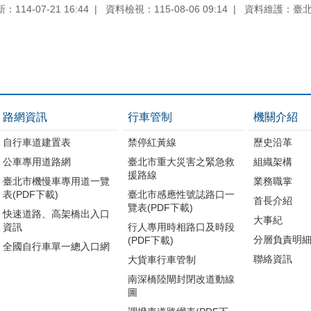
114-07-21 16:44
資料檢視：115-08-06 09:14
資料維護：臺
路網資訊
行車管制
機關介紹
自行車道建置表
禁停紅黃線
歷史沿革
公車專用道路網
臺北市重大災害之緊急救
組織架構
援路線
臺北市機慢車專用道一覽
業務職掌
表(PDF下載)
臺北市感應性號誌路口一
首長介紹
覽表(PDF下載)
快速道路、高架橋出入口
大事紀
資訊
行人專用時相路口及時段
分層負責明
(PDF下載)
全國自行車單一總入口網
聯絡資訊
大貨車行車管制
南深橋陸閘封閉改道動線
圖