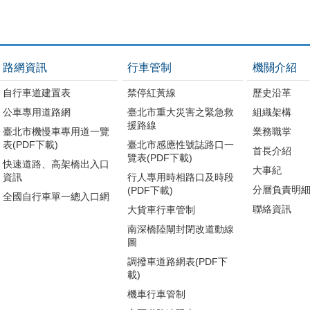
路網資訊
行車管制
機關介紹
自行車道建置表
禁停紅黃線
歷史沿革
公車專用道路網
臺北市重大災害之緊急救
組織架構
援路線
臺北市機慢車專用道一覽
業務職掌
表(PDF下載)
臺北市感應性號誌路口一
首長介紹
覽表(PDF下載)
快速道路、高架橋出入口
大事紀
資訊
行人專用時相路口及時段
分層負責明
(PDF下載)
全國自行車單一總入口網
聯絡資訊
大貨車行車管制
南深橋陸閘封閉改道動線
圖
調撥車道路網表(PDF下
載)
機車行車管制