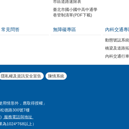
市區道路速限表
臺北市國小國中高中通學
巷管制清單(PDF下載)
常見問答
無障礙專區
內科交通專
動態號誌系
橋梁及道路
內科交通行
隱私權及資訊安全宣告
陳情系統
使用情形外，應取得授權」
松德路300號7樓
號)
服務電話與地址
1024*768以上）