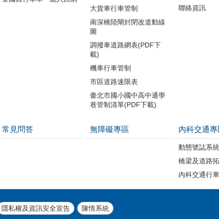
聯絡資訊
大貨車行車管制
南深橋陸閘封閉改道動線
圖
調撥車道路網表(PDF下
載)
機車行車管制
市區道路速限表
臺北市國小國中高中通學
巷管制清單(PDF下載)
常見問答
無障礙專區
內科交通專
動態號誌系
橋梁及道路
內科交通行
隱私權及資訊安全宣告
陳情系統