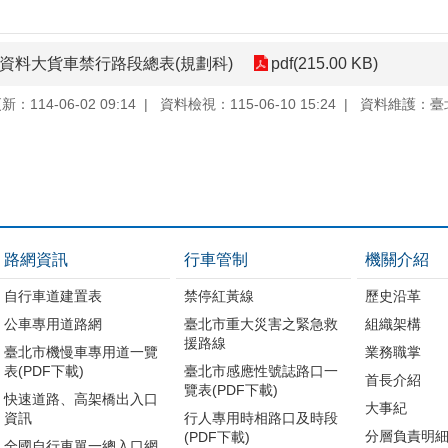
計資料大貨車禁行路段總表(規劃科)
pdf(215.00 KB)
：114-06-02 09:14
資料檢視：115-06-10 15:24
資料維護：臺
路網資訊
行車管制
機關介紹
自行車道建置表
禁停紅黃線
歷史沿革
公車專用道路網
臺北市重大災害之緊急救
組織架構
援路線
臺北市機慢車專用道一覽
業務職掌
表(PDF下載)
臺北市感應性號誌路口一
首長介紹
覽表(PDF下載)
快速道路、高架橋出入口
大事紀
資訊
行人專用時相路口及時段
分層負責明
(PDF下載)
全國自行車單一總入口網