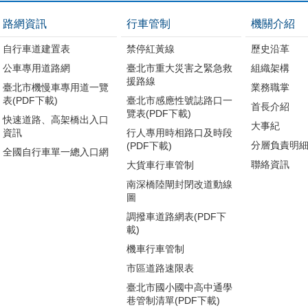
路網資訊
行車管制
機關介紹
自行車道建置表
禁停紅黃線
歷史沿革
公車專用道路網
臺北市重大災害之緊急救
組織架構
援路線
臺北市機慢車專用道一覽
業務職掌
表(PDF下載)
臺北市感應性號誌路口一
首長介紹
覽表(PDF下載)
快速道路、高架橋出入口
大事紀
資訊
行人專用時相路口及時段
分層負責明
(PDF下載)
全國自行車單一總入口網
聯絡資訊
大貨車行車管制
南深橋陸閘封閉改道動線
圖
調撥車道路網表(PDF下
載)
機車行車管制
市區道路速限表
臺北市國小國中高中通學
巷管制清單(PDF下載)