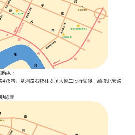
路動線：
478巷、基湖路右轉往堤頂大道二段行駛後，續接北安路。
動線圖