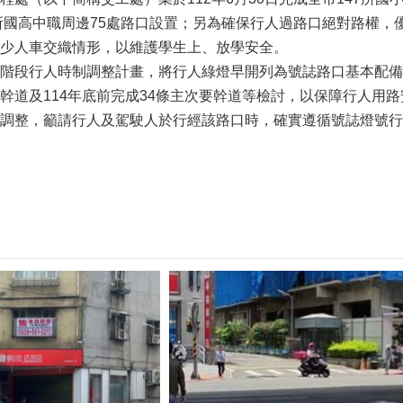
3所國高中職周邊75處路口設置；另為確保行人過路口絕對路權，
少人車交織情形，以維護學生上、放學安全。
行人時制調整計畫，將行人綠燈早開列為號誌路口基本配備，預計
幹道及114年底前完成34條主次要幹道等檢討，以保障行人用
整，籲請行人及駕駛人於行經該路口時，確實遵循號誌燈號行