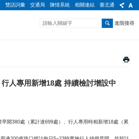
答
雙語詞彙
交通局
陳情系統
相關連結
臺北通
進階搜尋
、行人專用新增18處 持續檢討增設中
開380處（累計達699處）、行人專用時相新增18處（累
周邊200處路口號誌每日5~23時實施行人綠燈早開，並預計