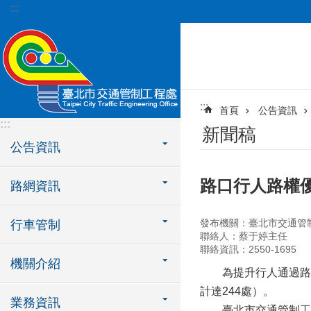
:::
跳到主要內容區塊
:::
首頁
公告資訊
:::
新聞稿
公告資訊
路口行人路權優
路網資訊
發布機關：臺北市交通管
行車管制
聯絡人：蔡于婷主任
聯絡資訊：2550-1695
機關介紹
為提升行人通過路口優
計達244處）。
業務資訊
臺北市交通管制工程處