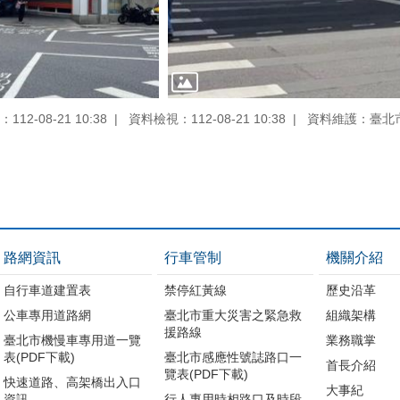
12-08-21 10:38
資料檢視：112-08-21 10:38
資料維護：臺北
路網資訊
行車管制
機關介紹
自行車道建置表
禁停紅黃線
歷史沿革
公車專用道路網
臺北市重大災害之緊急救
組織架構
援路線
臺北市機慢車專用道一覽
業務職掌
表(PDF下載)
臺北市感應性號誌路口一
首長介紹
覽表(PDF下載)
快速道路、高架橋出入口
大事紀
資訊
行人專用時相路口及時段