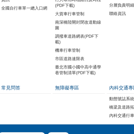
分層負責明
(PDF下載)
全國自行車單一總入口網
聯絡資訊
大貨車行車管制
南深橋陸閘封閉改道動線
圖
調撥車道路網表(PDF下
載)
機車行車管制
市區道路速限表
臺北市國小國中高中通學
巷管制清單(PDF下載)
常見問答
無障礙專區
內科交通專
動態號誌系
橋梁及道路
內科交通行