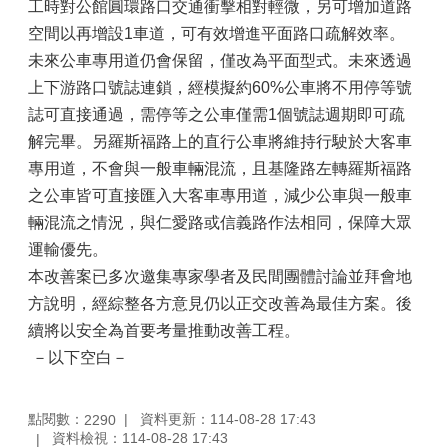
工時對公館圓環路口交通衝擊相對輕微，另可增加道路
空間以再增設1車道，可有效增進平面路口疏解效率。
未來公車專用道仍會保留，僅改為平面型式。未來透過
上下游路口號誌連鎖，經模擬約60%公車將不用停等號
誌可直接通過，需停等之公車僅需1個號誌週期即可疏
解完畢。另羅斯福路上的直行公車將維持行駛於大客車
專用道，不會與一般車輛混流，且基隆路左轉羅斯福路
之公車皆可直接匯入大客車專用道，減少公車與一般車
輛混流之情況，與仁愛路或信義路作法相同，保障大眾
運輸優先。
本改善案已多次邀集專家學者及民間團體討論並拜會地
方說明，經綜整各方意見仍以正交改善為最佳方案。後
續將以安全為首要考量推動改善工程。
－以下空白－
點閱數：
資料更新：114-08-28 17:43
2290
資料檢視：114-08-28 17:43