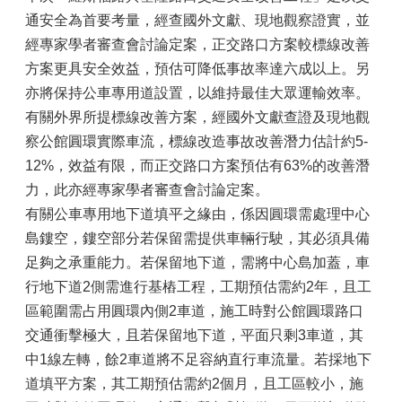
通安全為首要考量，經查國外文獻、現地觀察證實，並
經專家學者審查會討論定案，正交路口方案較標線改善
方案更具安全效益，預估可降低事故率達六成以上。另
亦將保持公車專用道設置，以維持最佳大眾運輸效率。
有關外界所提標線改善方案，經國外文獻查證及現地觀
察公館圓環實際車流，標線改造事故改善潛力估計約5-
12%，效益有限，而正交路口方案預估有63%的改善潛
力，此亦經專家學者審查會討論定案。
有關公車專用地下道填平之緣由，係因圓環需處理中心
島鏤空，鏤空部分若保留需提供車輛行駛，其必須具備
足夠之承重能力。若保留地下道，需將中心島加蓋，車
行地下道2側需進行基樁工程，工期預估需約2年，且工
區範圍需占用圓環內側2車道，施工時對公館圓環路口
交通衝擊極大，且若保留地下道，平面只剩3車道，其
中1線左轉，餘2車道將不足容納直行車流量。若採地下
道填平方案，其工期預估需約2個月，且工區較小，施