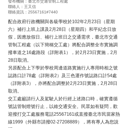
發布機關：臺北市交通管制工程處
聯絡人：王又信
聯絡資訊：25567161#7440
配合政府行政機關與各級學校於102年2月23日（星期
六）補行上班上課及2月28日（星期四）和平紀念日放
假，因應放假日、補行上班日之交通需求，臺北市交通
管制工程處（以下簡稱交工處）將配合調整全市實施調
撥車道之16處路段（詳附表1），於2月23日實施，2月
28日取消。
另原配合上下學於學校周邊道路實施行人專用時相之號
誌路口計78處（詳附表2）及三色運作號誌路口計54處
（詳附表3），亦將配合調整於2月23日實施，2月28日
取消。
交工處籲請行人及駕駛人於行經上述路口時，確實遵循
號誌管制燈號行止，以維交通安全。民眾如有疑問，歡
迎撥打交工處服務電話25567161或直撥臺北市民當家熱
線1999（外縣市請撥02-27208889），將有專人為您說