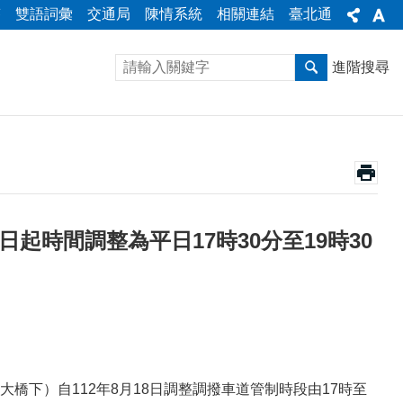
答
雙語詞彙
交通局
陳情系統
相關連結
臺北通
進階搜尋
起時間調整為平日17時30分至19時30
下）自112年8月18日調整調撥車道管制時段由17時至