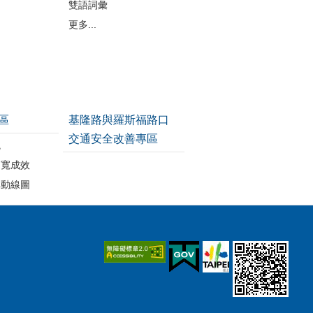
雙語詞彙
更多...
區
基隆路與羅斯福路口
交通安全改善專區
統
拓寬成效
車動線圖