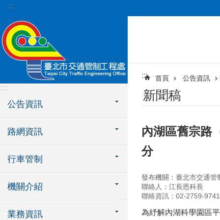
:::
跳到主要內容區塊
:::
首頁
公告資訊
:::
新聞稿
公告資訊
內湖區舊宗路（
路網資訊
分
行車管制
發布機關：臺北市交通管
機關介紹
聯絡人：江長恩科長
聯絡資訊：02-2759-9741
為紓解內湖科學園區平
業務資訊