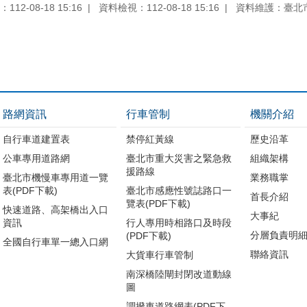
12-08-18 15:16
資料檢視：112-08-18 15:16
資料維護：臺北
路網資訊
行車管制
機關介紹
自行車道建置表
禁停紅黃線
歷史沿革
公車專用道路網
臺北市重大災害之緊急救
組織架構
援路線
臺北市機慢車專用道一覽
業務職掌
表(PDF下載)
臺北市感應性號誌路口一
首長介紹
覽表(PDF下載)
快速道路、高架橋出入口
大事紀
資訊
行人專用時相路口及時段
分層負責明
(PDF下載)
全國自行車單一總入口網
聯絡資訊
大貨車行車管制
南深橋陸閘封閉改道動線
圖
調撥車道路網表(PDF下