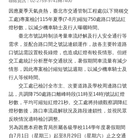
聯絡資訊：02-2759-9741轉7400
因應夏季天氣炎熱，臺北市交通管制工程處(以下簡稱交
工處)專案檢討115年夏季(7-8月)縮短750處路口號誌紅
燈秒數，以減少機車騎士及行人曝曬時間。
臺北市號誌時制須考量車流紓解及行人安全通行等
需求，並配合路口間之號誌連鎖運作，故各主要幹道路
口號誌需設置較長綠燈，也造成紅燈有較長情形。但經
交工處統計分析歷年交通狀況，暑假期間車流量有減少
情形，因此專案檢討縮短號誌週期，以減少機車騎士及
行人等候時間。
交工處已檢討全市主、次要道路及學校周邊路口號
誌，共調降750處路口離峰時段(11時至14時)號誌紅燈
秒數，平均可縮短紅燈21秒。交工處將持續觀察調降紅
燈秒數後，路口車流疏解狀況及路段連鎖性，並視民眾
反映情況適時檢討調整。
另為因應本府教育局所屬各級學校114學年度暑假期間
自7月1日（星期三）起至8月29日（星期六）止之交通