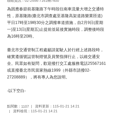
聯絡資訊：02-2556-7161轉7400
為因應春節前基隆路下午時段往南車流量大增之交通特
性，原基隆路(臺北市調查處至基隆高架道路樂業匝道)
平日17時至19時30分之調撥車道措施，自2月9日(星期
一)至13日(星期五)止提前並延後實施時段，調整後時段
為16時至20時。
臺北市交通管制工程處籲請駕駛人於行經上述路段時，
確實遵循號誌管制燈號及員警指揮行止，以維交通安
全。民眾如有疑問，歡迎撥打交工處服務電話25567161
或直撥臺北市民當家熱線1999（外縣市請撥02-
27208889），將有專人為您說明。
-以下空白-
點閱數：
資料更新：115-01-21 14:21
1107
資料檢視：115-01-21 14:21