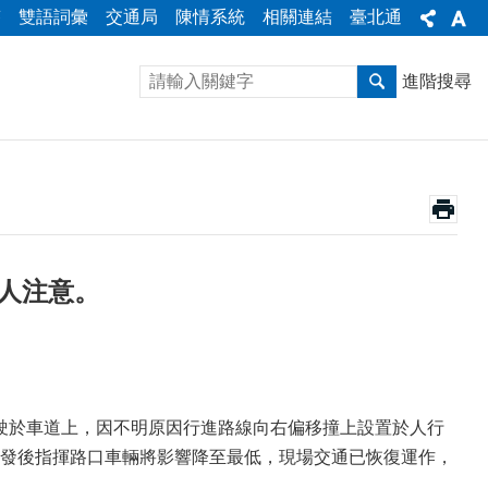
答
雙語詞彙
交通局
陳情系統
相關連結
臺北通
進階搜尋
路人注意。
士原行駛於車道上，因不明原因行進路線向右偏移撞上設置於人行
發後指揮路口車輛將影響降至最低，現場交通已恢復運作，