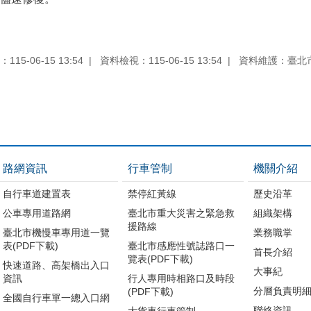
15-06-15 13:54
資料檢視：115-06-15 13:54
資料維護：臺北
路網資訊
行車管制
機關介紹
自行車道建置表
禁停紅黃線
歷史沿革
公車專用道路網
臺北市重大災害之緊急救
組織架構
援路線
臺北市機慢車專用道一覽
業務職掌
表(PDF下載)
臺北市感應性號誌路口一
首長介紹
覽表(PDF下載)
快速道路、高架橋出入口
大事紀
資訊
行人專用時相路口及時段
分層負責明
(PDF下載)
全國自行車單一總入口網
聯絡資訊
大貨車行車管制