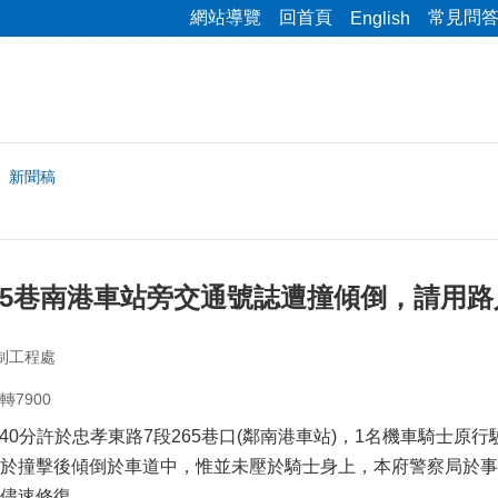
網站導覽
回首頁
常見問
English
新聞稿
65巷南港車站旁交通號誌遭撞傾倒，請用
制工程處
轉7900
5時40分許於忠孝東路7段265巷口(鄰南港車站)，1名機車騎
於撞擊後傾倒於車道中，惟並未壓於騎士身上，本府警察局於事
儘速修復。