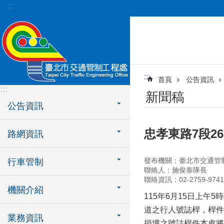
:::
跳到主要內容區塊
:::
首頁
公告資訊
:::
新聞稿
公告資訊
忠孝東路7段2
路網資訊
發布機關：臺北市交通管
行車管制
聯絡人：施俊泰隊長
聯絡資訊：02-2759-9741
機關介紹
115年6月15日上午
道之行人號誌桿，桿件
業務資訊
損壞之號誌桿件本處將