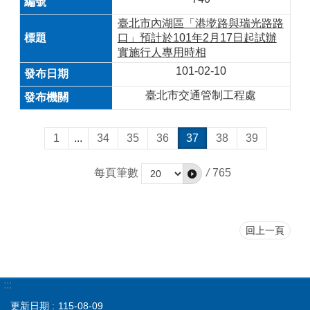
臺北市內湖區「港墘路與瑞光路路
口」預計於101年2月17日起試辦
實施行人專用時相
101-02-10
臺北市交通管制工程處
1
...
34
35
36
37
38
39
每頁筆數
/
765
回上一頁
:::
更新日期
115-08-09